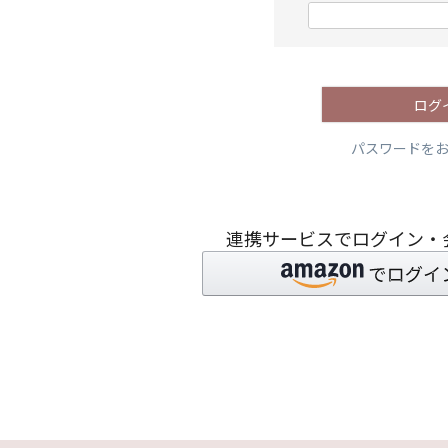
)
(
必
須
)
ログ
パスワードを
連携サービスでログイン・