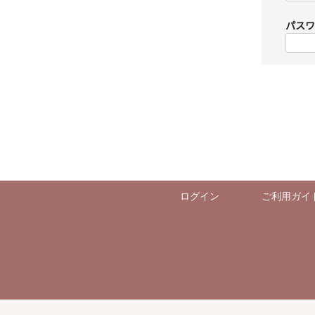
必
須
パス
)
ログイン
ご利用ガイ