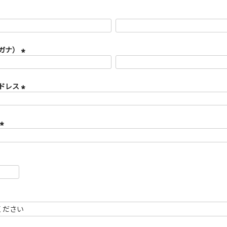
ガナ）
(
必
須
ドレス
)
(
必
須
)
(
必
須
)