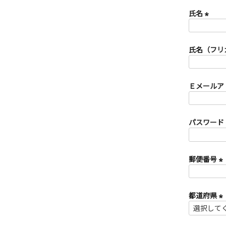
氏名
(
必
須
氏名（フリ
)
Ｅメールア
パスワード
郵便番号
(
必
須
都道府県
)
(
必