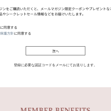
(
ジンをご購読いただくと、メールマガジン限定クーポンやプレゼントな
必
品やシークレットセール情報などをお届けいたします。
須
)
に同意する
保護方針
に同意する
次へ
登録に必要な認証コードをメールにてお送りします。
MEMBER BENEFITS