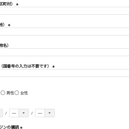
区町村）
(
必
須
地）
)
(
必
須
物名）
)
（国番号の入力は不要です）
(
必
須
)
し
男性
女性
ジンの購読