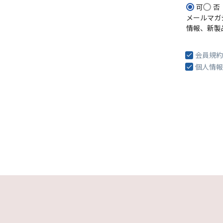
可
否
メールマガ
情報、新製
会員規約
個人情報