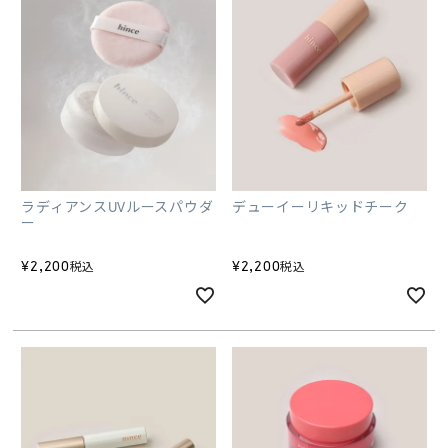
ラディアンスUVルースパウダ
デューイーリキッドチーク
ー
¥
2,200
¥
2,200
税込
税込