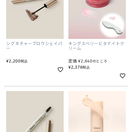
シグネチャーブロウシェイパ
キングスベリービタナイトク
ー
リーム
¥
2,200
定価
¥
2,640
税込
のところ
¥
2,376
税込