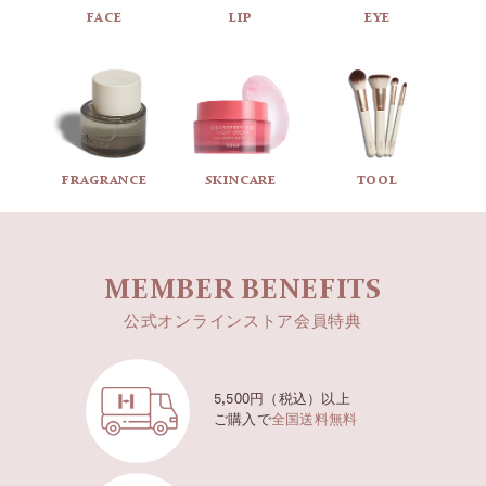
試験対象者 : 大人女性21名
FACE
LIP
EYE
試験期間 : 21年3月15日~3月16日
POINT 3
FRAGRANCE
SKINCARE
TOOL
細分化されたニュートラルシェードで
自分の肌にぴったりのセカンドスキンカラー
MEMBER BENEFITS
17 FAIR フェア
ロージー系の明るくて華やかなポーセリンカラー
公式オンラインストア会員特典
21 LIGHT ライト
5,500円（税込）以上
ナチュラルでやや明るいアイボリーカラー
ご購入で
全国送料無料
22 MEDIUM ミディアム
ニュートラルトーンのナチュラルベージュカラー