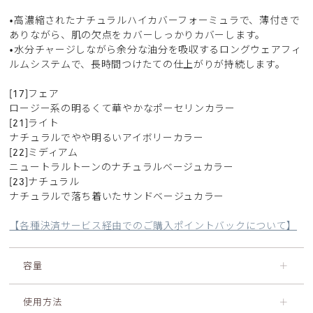
•高濃縮されたナチュラルハイカバーフォーミュラで、薄付きで
ありながら、肌の欠点をカバーしっかりカバーします。
•水分チャージしながら余分な油分を吸収するロングウェアフィ
ルムシステムで、長時間つけたての仕上がりが持続します。
[17]フェア
ロージー系の明るくて華やかなポーセリンカラー
[21]ライト
ナチュラルでやや明るいアイボリーカラー
[22]ミディアム
ニュートラルトーンのナチュラルベージュカラー
[23]ナチュラル
ナチュラルで落ち着いたサンドベージュカラー
【各種決済サービス経由でのご購入ポイントバックについて】
容量
＋
使用方法
＋