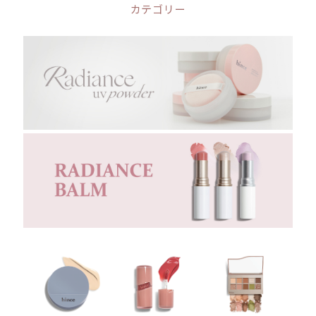
カテゴリー
POINT 2
朝から晩まで一日中
キープできるカバー力
テカリを抑えるクロスポリマーパウダーで
一日中、自分の肌のようなカバー力を維持
使用前
一回使用後
マスク着用4時間後
※試験機関 : 韓国皮膚科学研究所