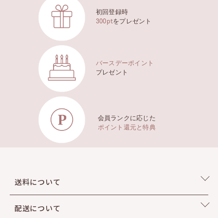
初回登録時
300pt
をプレゼント
23 NATURAL ナチュラル
ナチュラルで落ち着いたサンドベージュカラー
バースデーポイント
プレゼント
HOW TO USE
会員ランクに応じた
ポイント還元と特典
しっかりカバーをしたい部分に適量塗り、ブラシやスポ
ンジでブレンドします。
※容器内の圧力調節のため製品上段が空いて見えることがありますが 定
送料について
量充填されている為、製品上問題はございません。
※薄くて軽いテクスチャーの特性上、密度の差による色素帯が形成され
ることがありますが、製品上問題はございません。
配送について
※10〜30℃程の常温で保存することをおすすめいたします。