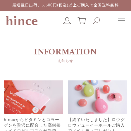
最短翌日出荷、5,500円(税込)以上ご購入で全国送料無料
INFORMATION
お知らせ
hinceからビタミンとコラー
【終了いたしました】ロウグ
ゲンを贅沢に配合した高栄養
ロウデューイーボールご購入
ハイドロゲルマスクが新登
でノベルティプレゼント