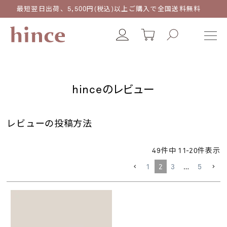
最短翌日出荷、5,500円(税込)以上ご購入で全国送料無料
hinceのレビュー
レビューの投稿方法
49
件中
11
-
20
件表示
1
2
3
…
5