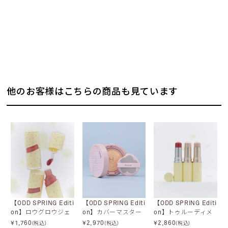
他のお客様はこちらの商品も見ています
【ODD SPRING Editi
【ODD SPRING Editi
【ODD SPRING Editi
on】ロウグロウジェ
on】カバーマスター
on】トゥルーディメ
ルティント
ピンククッション
ンションラディアン
¥
1,760
¥
2,970
¥
2,860
(税込)
(税込)
(税込)