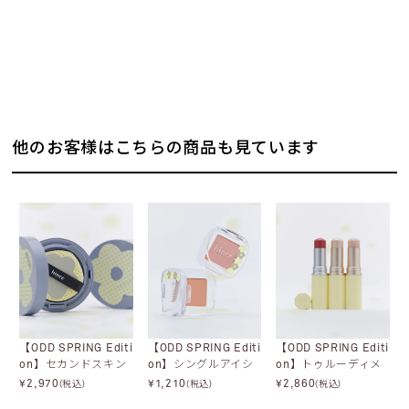
他のお客様はこちらの商品も見ています
【ODD SPRING Editi
【ODD SPRING Editi
【ODD SPRING Editi
on】セカンドスキン
on】シングルアイシ
on】トゥルーディメ
メッシュマットクッ
ャドウ
ンションラディアン
¥
2,970
¥
1,210
¥
2,860
(税込)
(税込)
(税込)
ション
スバーム