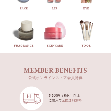
心地の良いクリーンレザーの香り
FACE
LIP
EYE
Top
Lavender
Bergamot
FRAGRANCE
SKINCARE
TOOL
Middle
Violet
MEMBER BENEFITS
Soft Suede
公式オンラインストア会員特典
Orris
5,500円（税込）以上
Base
ご購入で
全国送料無料
Orcanox