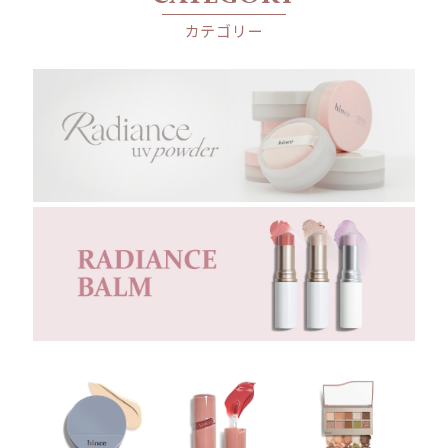
Patchouli Oil
カテゴリー
Sandalwood Oil
THE PILLOW
ザ・ピロー
02
やわらかいバイオレット、スエードの裏に潜む