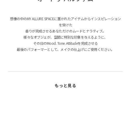
想像の中のMY ALLURE SPACEに置かれたアイテムからインスピレーション
を受けた
香りが完成させるあなただけのムードとナラティブ。
様々なオブジェが、空間に特別な印象を与えるように、
その日のMood. Tone. Attitudeを完成させる
最後のパフォーマーとして、メイクの仕上げにご使用ください。
THE SCARF
ザ・スカーフ
01
静寂なアイリスの花の香りにパロサント、サンダルウッドを加えた、 優雅
さの裏側に存在する魅惑