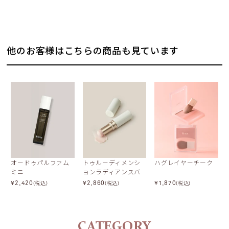
Top
Orris
Pine Needle Oil
他のお客様はこちらの商品も見ています
Jasmine
Middle
Moss
Cashmeran
Sweet Musk
オードゥパルファム
トゥルーディメンシ
ハグレイヤーチーク
ミニ
ョンラディアンスバ
ーム
¥
2,420
¥
2,860
¥
1,870
(税込)
(税込)
(税込)
Base
Palo Santo
CATEGORY