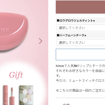
■ロウグロウジェルティント
(
必
須
■ハーフムーンチーク
)
(
必
須
)
hinceで人気№1リップとチーク
それぞれお好きなカラーを自由に
す。
今だけ、ミュートスイッチグロス
※こちらの商品は一回のご注文に