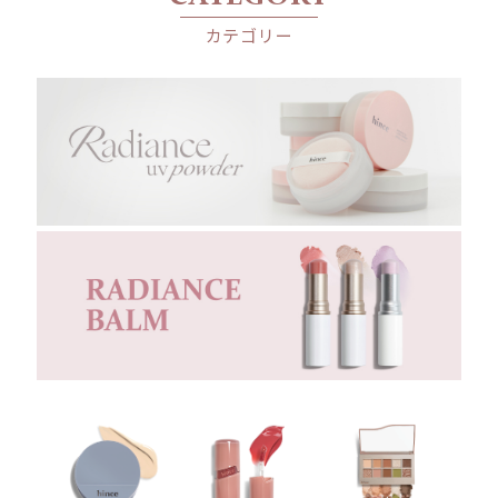
Patchouli Oil
カテゴリー
Sandalwood Oil
THE PILLOW
ザ・ピロー
02
やわらかいバイオレット、スエードの裏に潜む