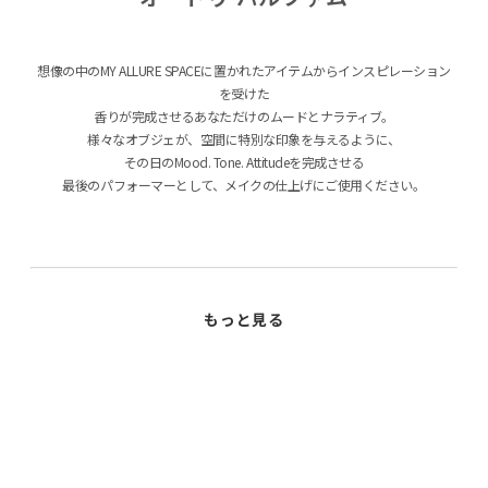
想像の中のMY ALLURE SPACEに置かれたアイテムからインスピレーション
を受けた
香りが完成させるあなただけのムードとナラティブ。
様々なオブジェが、空間に特別な印象を与えるように、
その日のMood. Tone. Attitudeを完成させる
最後のパフォーマーとして、メイクの仕上げにご使用ください。
THE SCARF
ザ・スカーフ
01
静寂なアイリスの花の香りにパロサント、サンダルウッドを加えた、 優雅
さの裏側に存在する魅惑