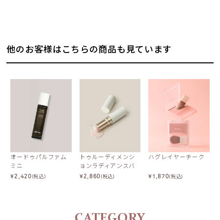
Top
Orris
Pine Needle Oil
他のお客様はこちらの商品も見ています
Jasmine
Middle
Moss
Cashmeran
Sweet Musk
オードゥパルファム
トゥルーディメンシ
ハグレイヤーチーク
ミニ
ョンラディアンスバ
ーム
¥
2,420
¥
2,860
¥
1,870
(税込)
(税込)
(税込)
Base
Palo Santo
CATEGORY