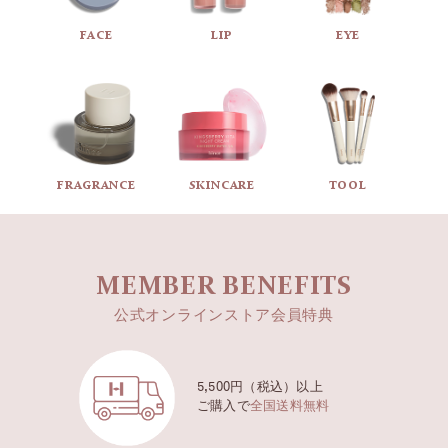
心地の良いクリーンレザーの香り
FACE
LIP
EYE
Top
Lavender
Bergamot
FRAGRANCE
SKINCARE
TOOL
Middle
Violet
MEMBER BENEFITS
Soft Suede
公式オンラインストア会員特典
Orris
5,500円（税込）以上
Base
ご購入で
全国送料無料
Orcanox