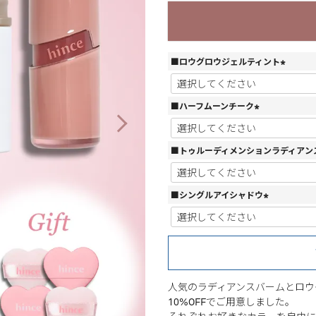
■ロウグロウジェルティント
(
必
須
■ハーフムーンチーク
)
(
必
須
■トゥルーディメンションラディアン
)
■シングルアイシャドウ
(
必
須
)
人気のラディアンスバームとロウ
10%OFFでご用意しました。