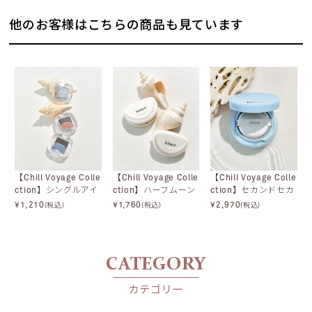
他のお客様はこちらの商品も見ています
【Chill Voyage Colle
【Chill Voyage Colle
【Chill Voyage Colle
ction】シングルアイ
ction】ハーフムーン
ction】セカンドセカ
シャドウ
チーク
ンドスキンメッシュ
¥
1,210
¥
1,760
¥
2,970
(税込)
(税込)
(税込)
マットクッション
CATEGORY
カテゴリー