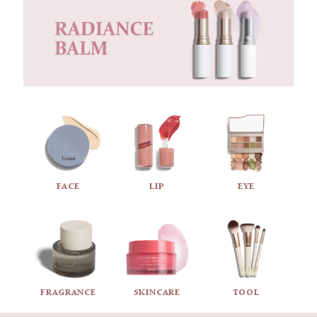
48時間メイク持続力テスト完了
48時間アンチダークニングテスト完了
※ 試験機関：（株）ダーマコスメティック皮膚科学研究所
試験期間：2023.03.22〜2023.04.07
試験対象：満20〜60歳の成人男女20名
POINT 2
FACE
LIP
EYE
くすんだ肌のトーンも
透明感のあるカラーに
15 ROSY ロージー
明るく華やかなピンクオークル
FRAGRANCE
SKINCARE
TOOL
17 PORCELAIN ポーセリン