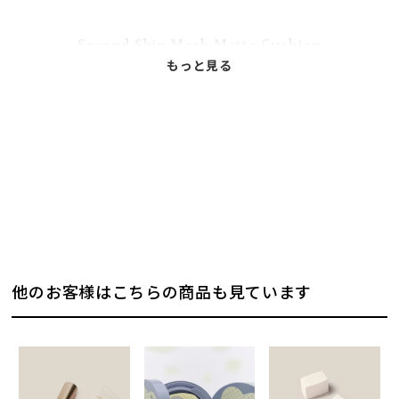
Second Skin Mesh Matte Cushion
セカンドスキン
メッシュマットクッション
SPF40, PA++
Vegan
低刺激認証
48時間持続力&アンチダークニング
#ブルークッション
#メッシュマットクッション
メッシュフィルターを通してブレンドされる微粒子クッションファンデーション。
他のお客様はこちらの商品も見ています
何度重ねても薄くなめらかに肌に密着し、シルクライク肌を演出します。