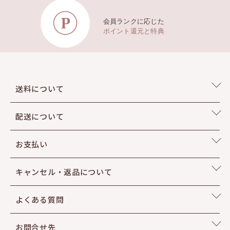
会員ランクに応じた
ポイント還元と特典
送料について
POINT 3
配送について
スリムに密着する
お支払い
ブレンダブルテクスチャー
キャンセル・返品について
ダマになりにくく密着力が高い、小さな粒子のX-FINEパウダーが
素肌のようにきれいでしなやかさをプラスしたマットフィニッシュをお届けしま
す。
よくある質問
お問合せ先