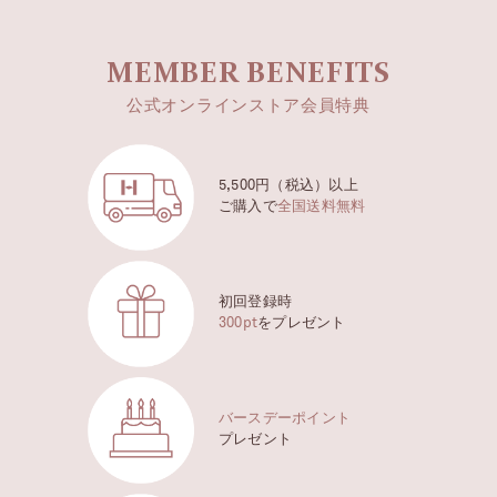
明るくいきいきとしたニュートラルベージュ
21 IVORY アイボリー
BEST
MEMBER BENEFITS
自然なアイボリーベージュ
公式オンラインストア会員特典
23 SAND サンド
温かみのあるヘルシーベージュ
5,500円（税込）以上
ご購入で
全国送料無料
初回登録時
300pt
をプレゼント
バースデーポイント
プレゼント