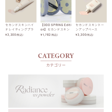
POINT 1
48時間繊細なシルクライク肌
セカンドスキンハイ
【ODD SPRING Editi
セカンドスキントー
薄くてもしっかりとしたカバー力。
ドレイティングプラ
on】セカンドスキン
ンアップベース
マットテクスチャー特有のムラ付きや浮き上がりもなく
イマー
メッシュマットクッ
¥
3,300
¥
1,782
¥
3,300
48時間キープできるStay-fitカバーの持続力を体験してみてください。
(税込)
(税込)
(税込)
ション
CATEGORY
カテゴリー
*個人差がございます。