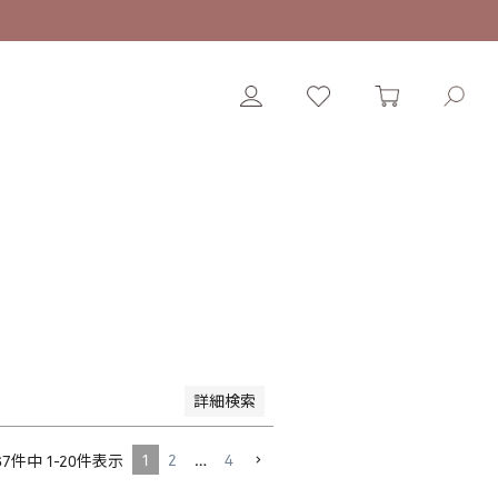
格が高い順
優先度順
詳細検索
1
2
…
4
67
件中
1
-
20
件表示