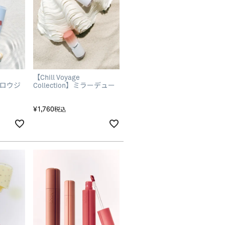
【Chill Voyage
ウグロウジ
Collection】ミラーデュー
グロス
¥
1,760
税込