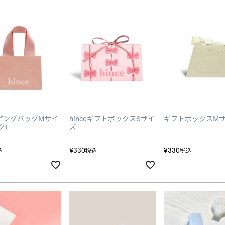
ピングバッグMサイ
hinceギフトボックスSサイ
ギフトボックスM
ク)
ズ
¥
330
¥
330
込
税込
税込