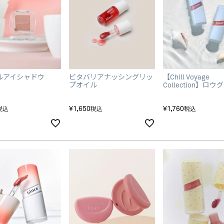
ルアイシャドウ
ビタバリアナッシングリッ
【Chill Voyage
プオイル
Collection】ロ
ェルティント
¥
1,650
¥
1,760
税込
税込
税込