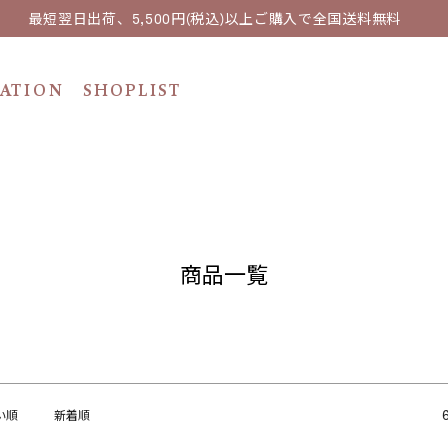
最短翌日出荷、5,500円(税込)以上ご購入で全国送料無料
ATION
SHOPLIST
在庫なし商品
在庫なし商品を表示しない
並び順
新着順
価格が安い順
価
〜
レビュー順
商品一覧
検索
い順
新着順