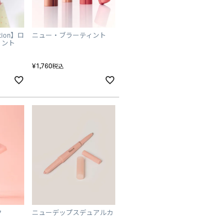
ition】ロ
ニュー・ブラーティント
ィント
¥
1,760
税込
ク
ニューデップスデュアルカ