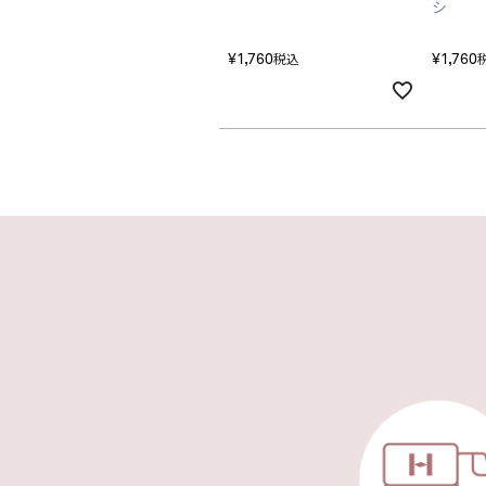
シ
¥
1,760
¥
1,760
税込