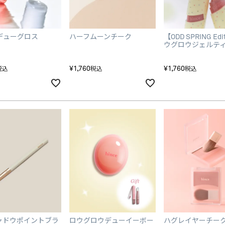
デューグロス
ハーフムーンチーク
【ODD SPRING Ed
ウグロウジェルテ
¥
1,760
¥
1,760
税込
税込
税込
ャドウポイントブラ
ロウグロウデューイーボー
ハグレイヤーチー