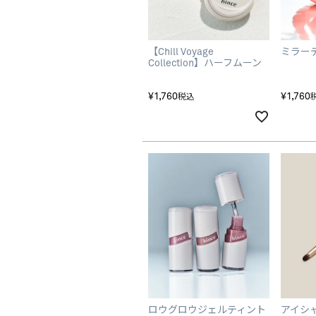
【Chill Voyage
ミラー
Collection】ハーフムーン
チーク
¥
1,760
¥
1,760
税込
ロウグロウジェルティント
アイシ