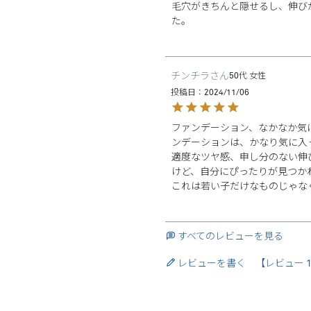
毛穴がきちんと隠せるし、伸び
た。
チンチラ
50代
女性
投稿日
2024/11/06
ファンデーション、なかなか気
ンデーションは、かなり気に入っ
適度なツヤ感、申し分のない伸
けど、自分にぴったりが見つか
これは若い子だけなものじゃな
すべてのレビューを見る
レビューを書く 【レビュー 1 