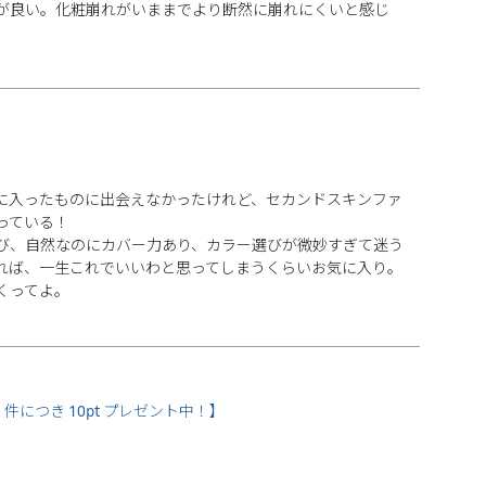
が良い。化粧崩れがいままでより断然に崩れにくいと感じ
に入ったものに出会えなかったけれど、セカンドスキンファ
ている！

び、自然なのにカバー力あり、カラー選びが微妙すぎて迷う
れば、一生これでいいわと思ってしまうくらいお気に入り。
くってよ。
件につき 10pt プレゼント中！】