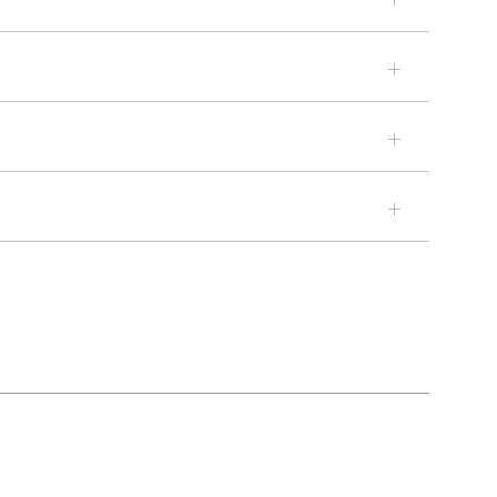
＋
＋
＋