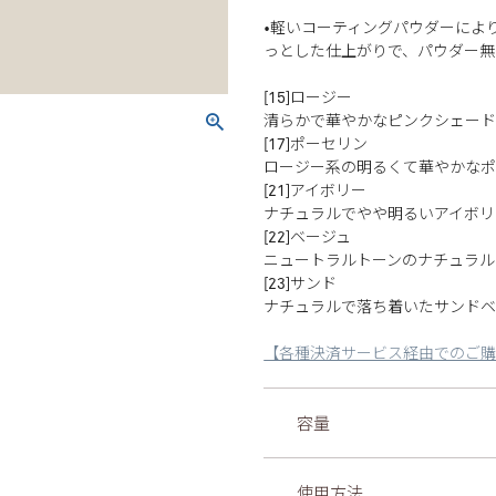
•軽いコーティングパウダーによ
っとした仕上がりで、パウダー無
[15]ロージー
清らかで華やかなピンクシェー
[17]ポーセリン
ロージー系の明るくて華やかな
[21]アイボリー
ナチュラルでやや明るいアイボリ
[22]ベージュ
ニュートラルトーンのナチュラル
[23]サンド
ナチュラルで落ち着いたサンドベ
【各種決済サービス経由でのご
容量
使用方法