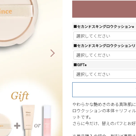
■セカンドスキングロウクッション
(
必
須
■セカンドスキングロウクッションリ
)
■GIFT
(
必
須
)
やわらかな艶めきのある真珠肌に
ロウクッションの本体＋リフィル
ットです。
さらに今だけ、替えのパフとお好