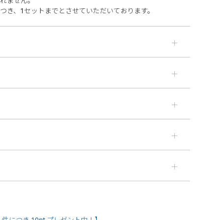
されません。
つき、1セットまでとさせていただいております。
＋
＋
＋
＋
＋
件につき 10pt プレゼント中！】